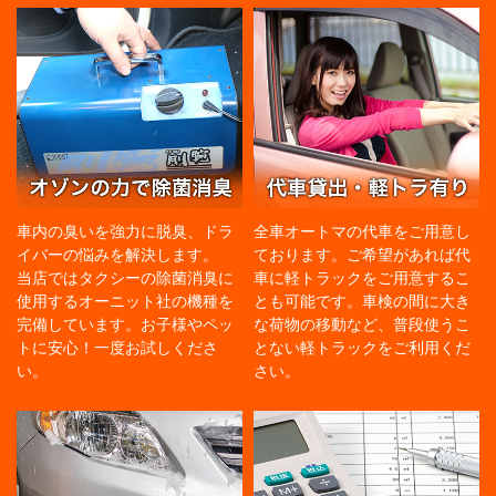
車内の臭いを強力に脱臭、ドラ
全車オートマの代車をご用意し
イバーの悩みを解決します。
ております。ご希望があれば代
当店ではタクシーの除菌消臭に
車に軽トラックをご用意するこ
使用するオーニット社の機種を
とも可能です。車検の間に大き
完備しています。お子様やペッ
な荷物の移動など、普段使うこ
トに安心！一度お試しくださ
とない軽トラックをご利用くだ
い。
さい。