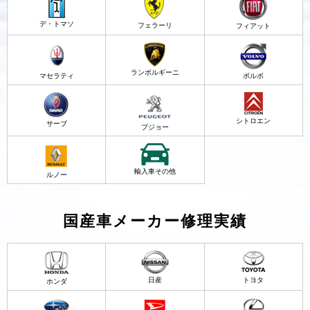
デ・トマソ
フェラーリ
フィアット
ランボルギーニ
マセラティ
ボルボ
シトロエン
サーブ
プジョー
輸入車その他
ルノー
国産車メーカー修理実績
日産
トヨタ
ホンダ