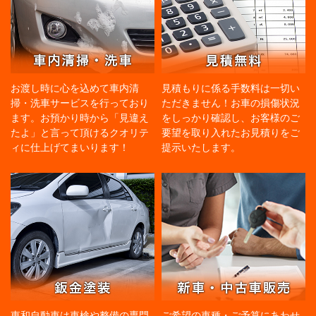
お渡し時に心を込めて車内清
見積もりに係る手数料は一切い
掃・洗車サービスを行っており
ただきません！お車の損傷状況
ます。お預かり時から「見違え
をしっかり確認し、お客様のご
たよ」と言って頂けるクオリテ
要望を取り入れたお見積りをご
ィに仕上げてまいります！
提示いたします。
東和自動車は車検や整備の専門
ご希望の車種・ご予算にあわせ