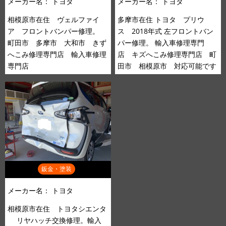
メーカー名：
トヨタ
メーカー名：
トヨタ
相模原市在住 ヴェルファイ
多摩市在住 トヨタ プリウ
ア フロントバンパー修理。
ス 2018年式 左フロントバン
町田市 多摩市 大和市 きず
パー修理。 輸入車修理専門
へこみ修理専門店 輸入車修理
店 キズへこみ修理専門店 町
専門店
田市 相模原市 対応可能です
鈑金・塗装
メーカー名：
トヨタ
相模原市在住 トヨタシエンタ
リヤハッチ交換修理。輸入