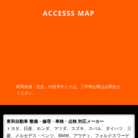
町田・相模原・多摩・八王子の 整備・車検は東和自動車
ACCESSS MAP
にご依頼ください。
町田・相模原・多摩・八王子の 整備・車検は東和自動車
にご依頼ください。 国産車と異なり、輸入車のメンテナ
ンスには専門的な知識と技術...
2019/11/06
NEWS
寒くなってきたので早めのバッテリー交換をしましょ
う！
2019/02/21
NEWS
WEBサイトをリニューアルオープンしました！
町田街道「忠生」の信号すぐそば。ご不明な際はお問合せ
東和自動車 WEBサイトをリニューアルオープンしまし
ください。
た！ これから様々な施工事例も更新予定です！是非、
WEBサイトを覗きに来て下さ...
東和自動車 整備・修理・車検・点検 対応メーカー
トヨタ、日産、ホンダ、マツダ、スズキ、スバル、ダイハツ、三
菱、メルセデス・ベンツ、BMW、アウディ、フォルクスワーゲ