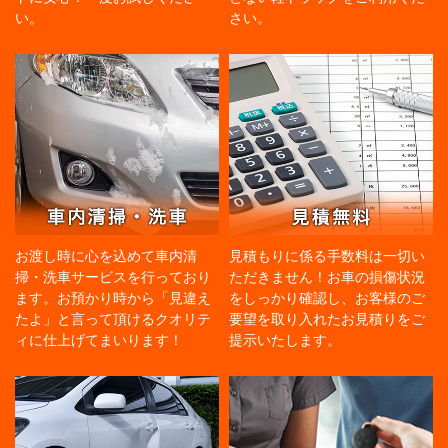
い。
さい。
お渡し時に心を込めて車内清
見積もりに係る手数料は一切い
掃・洗車サービスを行っており
ただきません！お車の損傷状況
ます。お預かり時から「見違え
をしっかり確認し、お客様のご
たよ」と言って頂けるクオリテ
要望を取り入れたお見積りをご
ィに仕上げてまいります！
提示いたします。