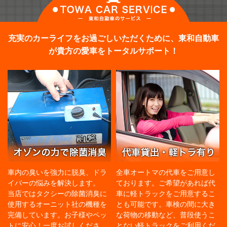
充実のカーライフをお過ごしいただくために、東和自動車
が貴方の愛車をトータルサポート！
車内の臭いを強力に脱臭、ドラ
全車オートマの代車をご用意し
イバーの悩みを解決します。
ております。ご希望があれば代
当店ではタクシーの除菌消臭に
車に軽トラックをご用意するこ
使用するオーニット社の機種を
とも可能です。車検の間に大き
完備しています。お子様やペッ
な荷物の移動など、普段使うこ
トに安心！一度お試しくださ
とない軽トラックをご利用くだ