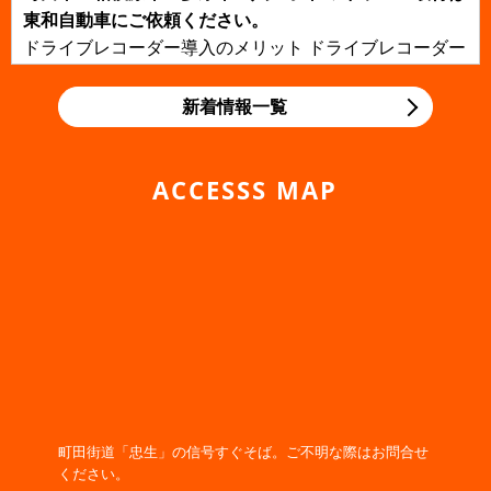
東和自動車にご依頼ください。
ドライブレコーダー導入のメリット ドライブレコーダー
を導入すると、どのようなメリットがあるのでしょう
か？一番のメリットは、事故現場...
新着情報一覧
2019/11/06
NEWS
町田・相模原・多摩・八王子の 整備・車検は東和自動車
ACCESSS MAP
にご依頼ください。
町田・相模原・多摩・八王子の 整備・車検は東和自動車
にご依頼ください。 国産車と異なり、輸入車のメンテナ
ンスには専門的な知識と技術...
2019/11/06
NEWS
寒くなってきたので早めのバッテリー交換をしましょ
う！
2019/02/21
NEWS
WEBサイトをリニューアルオープンしました！
町田街道「忠生」の信号すぐそば。ご不明な際はお問合せ
東和自動車 WEBサイトをリニューアルオープンしまし
ください。