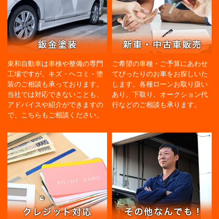
東和自動車は車検や整備の専門
ご希望の車種・ご予算にあわせ
工場ですが、キズ・ヘコミ・塗
てぴったりのお車をお探しいた
装のご相談も承っております。
します。各種ローンお取り扱い
当社では対応できないことも、
あり。下取り、オークション代
アドバイスや紹介ができますの
行などのご相談も承ります。
で、こちらもご相談ください。