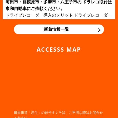
町田市・相模原市・多摩市・八王子市の ドラレコ取付は
東和自動車にご依頼ください。
ドライブレコーダー導入のメリット ドライブレコーダー
を導入すると、どのようなメリットがあるのでしょう
か？一番のメリットは、事故現場...
新着情報一覧
2019/11/06
NEWS
町田・相模原・多摩・八王子の 整備・車検は東和自動車
ACCESSS MAP
にご依頼ください。
町田・相模原・多摩・八王子の 整備・車検は東和自動車
にご依頼ください。 国産車と異なり、輸入車のメンテナ
ンスには専門的な知識と技術...
2019/11/06
NEWS
寒くなってきたので早めのバッテリー交換をしましょ
う！
2019/02/21
NEWS
WEBサイトをリニューアルオープンしました！
町田街道「忠生」の信号すぐそば。ご不明な際はお問合せ
東和自動車 WEBサイトをリニューアルオープンしまし
ください。