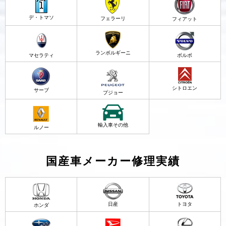
デ・トマソ
フェラーリ
フィアット
ランボルギーニ
マセラティ
ボルボ
シトロエン
サーブ
プジョー
輸入車その他
ルノー
国産車メーカー修理実績
日産
トヨタ
ホンダ