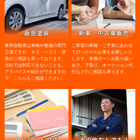
東和自動車は車検や整備の専門
ご希望の車種・ご予算にあわせ
工場ですが、キズ・ヘコミ・塗
てぴったりのお車をお探しいた
装のご相談も承っております。
します。各種ローンお取り扱い
当社では対応できないことも、
あり。下取り、オークション代
アドバイスや紹介ができますの
行などのご相談も承ります。
で、こちらもご相談ください。