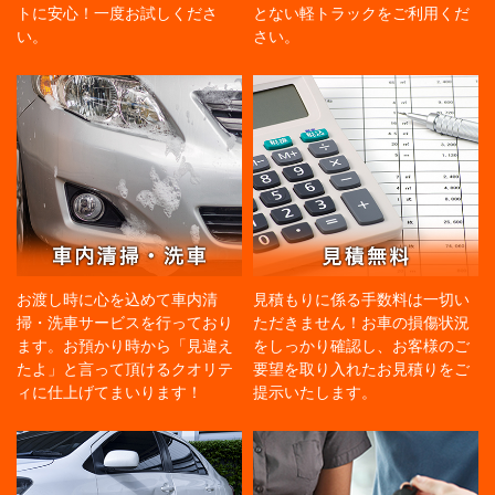
トに安心！一度お試しくださ
とない軽トラックをご利用くだ
い。
さい。
お渡し時に心を込めて車内清
見積もりに係る手数料は一切い
掃・洗車サービスを行っており
ただきません！お車の損傷状況
ます。お預かり時から「見違え
をしっかり確認し、お客様のご
たよ」と言って頂けるクオリテ
要望を取り入れたお見積りをご
ィに仕上げてまいります！
提示いたします。