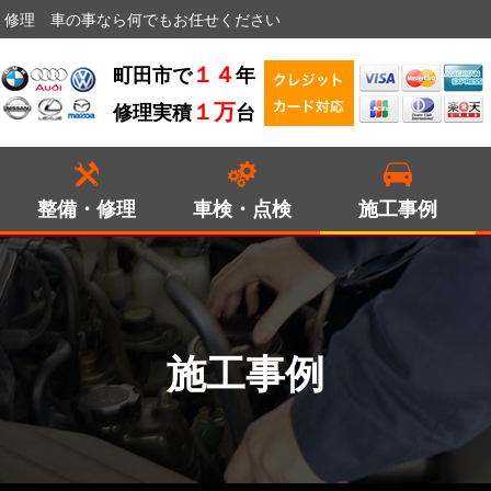
・修理 車の事なら何でもお任せください
１４
町田市で
年
１万
修理実積
台
整備・修理
車検・点検
施工事例
施工事例