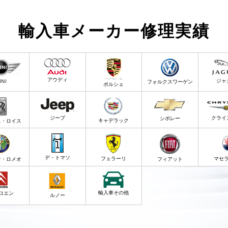
輸入車メーカー修理実績
アウディ
ジャ
INI
フォルクスワーゲン
ポルシェ
ジープ
クライ
シボレー
キャデラック
ス・ロイス
デ・トマソ
フェラーリ
マセ
ァ・ロメオ
フィアット
輸入車その他
ロエン
ルノー