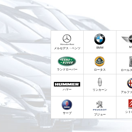
M
BMW
メルセデス・ベンツ
ランドローバー
ロータス
ロール
ハマー
リンカーン
アルフ
シト
サーブ
プジョー