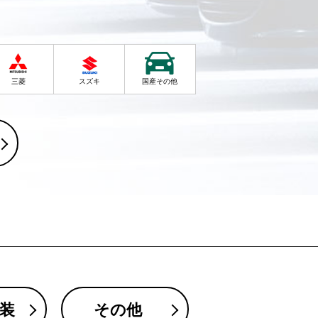
三菱
スズキ
国産その他
装
その他