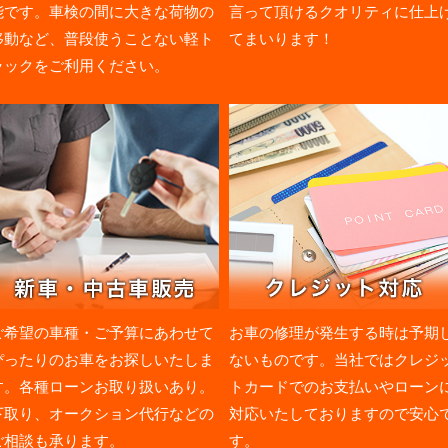
能です。車検の間に大きな荷物の
言って頂けるクオリティに仕上
移動など、普段使うことない軽ト
てまいります！
ラックをご利用ください。
ご希望の車種・ご予算にあわせて
お車の修理が発生する時は予期
ぴったりのお車をお探しいたしま
ないものです。当社ではクレジ
す。各種ローンお取り扱いあり。
トカードでのお支払いやローン
下取り、オークション代行などの
対応いたしておりますので安心
ご相談も承ります。
す。