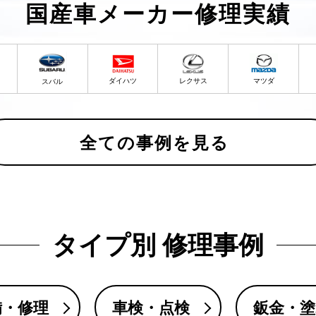
国産車メーカー修理実績
ダイハツ
レクサス
マツダ
スバル
全ての事例を見る
タイプ別 修理事例
備・修理
車検・点検
鈑金・塗